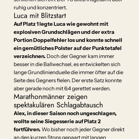
ruhig und konzentriert.
Luca mit Blitzstart
Auf Platz 1 legte Luca wie gewohnt mit
explosiven Grundschlägen und der extra
Portion Doppelfehler los und konnte schnell
ein gemütliches Polster auf der Punktetafel
verzeichnen.
Doch der Gegner kam immer
besser in die Ballwechsel, es entwickelten sich
lange Grundlinienduelle die immer öfter auf die
Seite des Gegners fielen. Der erste Satz konnte
aber gerade noch mit 6:4 gerettet werden.
Marathonmänner zeigen
spektakulären Schlagabtausch
Alex, in dieser Saison noch ungeschlagen,
wollte seine Siegesserie auf Platz 2
fortführen.
Wo bisher noch jeder Gegner direkt
an den kurzen Stops gepaart mit langen