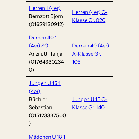
Herren 1 (4er)
Herren (4er) C-
Bernzott Björn
Klasse Gr. 020
(01629130912)
Damen 40 1
(4er) SG
Damen 40 (4er)
Anzilutti Tanja
A-Klasse Gr.
(01764330234
105
0)
Jungen U 15 1
(4er)
Büchler
Jungen U 15 C-
Sebastian
Klasse Gr. 140
(015123337500
)
Mädchen U 18 1