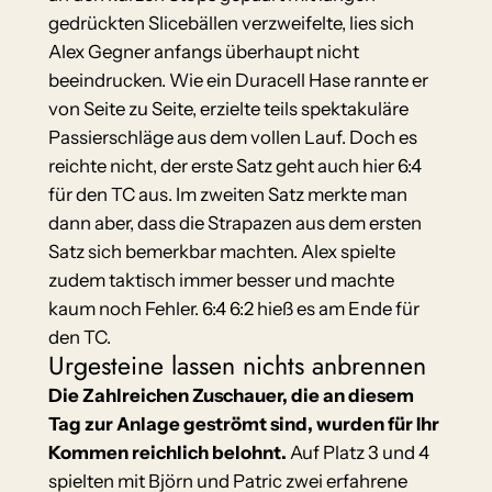
gedrückten Slicebällen verzweifelte, lies sich
Alex Gegner anfangs überhaupt nicht
beeindrucken. Wie ein Duracell Hase rannte er
von Seite zu Seite, erzielte teils spektakuläre
Passierschläge aus dem vollen Lauf. Doch es
reichte nicht, der erste Satz geht auch hier 6:4
für den TC aus. Im zweiten Satz merkte man
dann aber, dass die Strapazen aus dem ersten
Satz sich bemerkbar machten. Alex spielte
zudem taktisch immer besser und machte
kaum noch Fehler. 6:4 6:2 hieß es am Ende für
den TC.
Urgesteine lassen nichts anbrennen
Die Zahlreichen Zuschauer, die an diesem
Tag zur Anlage geströmt sind, wurden für Ihr
Kommen reichlich belohnt.
Auf Platz 3 und 4
spielten mit Björn und Patric zwei erfahrene