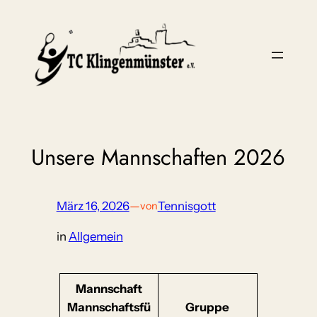
Zum
Inhalt
springen
Unsere Mannschaften 2026
März 16, 2026
—
Tennisgott
von
in
Allgemein
Mannschaft
Mannschaftsfü
Gruppe