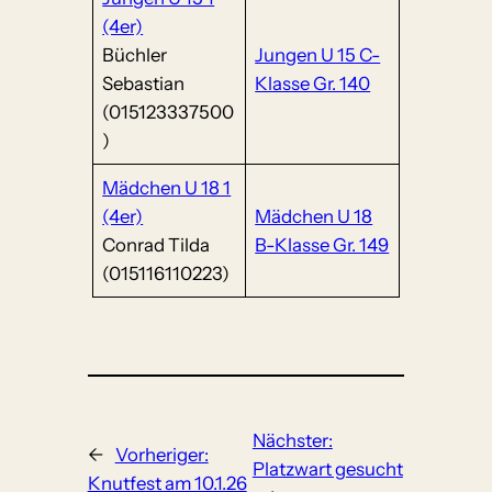
(4er)
Büchler
Jungen U 15 C-
Sebastian
Klasse Gr. 140
(015123337500
)
Mädchen U 18 1
(4er)
Mädchen U 18
Conrad Tilda
B-Klasse Gr. 149
(015116110223)
Nächster:
←
Vorheriger:
Platzwart gesucht
Knutfest am 10.1.26