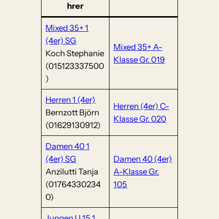
hrer
Mixed 35+ 1
(4er) SG
Mixed 35+ A-
Koch Stephanie
Klasse Gr. 019
(015123337500
)
Herren 1 (4er)
Herren (4er) C-
Bernzott Björn
Klasse Gr. 020
(01629130912)
Damen 40 1
(4er) SG
Damen 40 (4er)
Anzilutti Tanja
A-Klasse Gr.
(01764330234
105
0)
Jungen U 15 1