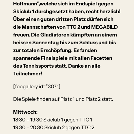
Hoffmann”,welche sich im Endspiel gegen
Skiclub 1 durchgesetzt haben, recht herzlich!
Über einen guten dritten Platz dürfen sich
die Mannschaften von TTC 2 und MEGABILD
freuen. Die Gladiatoren kämpften an einem
heissen Sonnentag bis zum Schluss und bis
zur totalen Erschöpfung. Es fanden
spannende Finalspiele mit allen Facetten
des Tennissports statt. Danke an alle
Teilnehmer!
[foogallery id=”307″]
Die Spiele finden auf Platz 1 und Platz 2 statt.
Mittwoch:
18:30 – 19:30 Skiclub 1 gegen TTC 1
19:30 – 20:30 Skiclub 2 gegen TTC 2