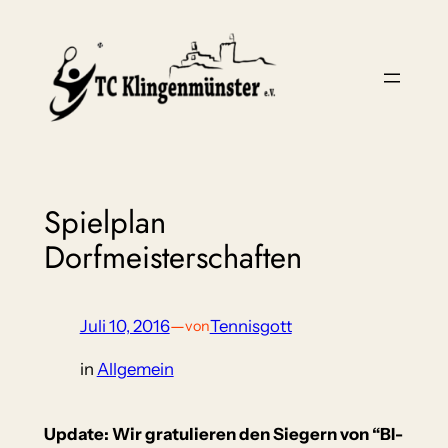
Zum
Inhalt
springen
Spielplan
Dorfmeisterschaften
Juli 10, 2016
—
Tennisgott
von
in
Allgemein
Update: Wir gratulieren den Siegern von “BI-