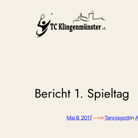
Zum
Inhalt
springen
Bericht 1. Spieltag
Mai 8, 2017
—
Tennisgott
in
A
von