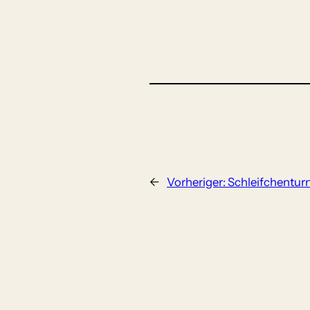
←
Vorheriger:
Schleifchenturn