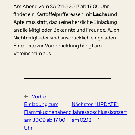
Am Abend vom SA 21.10.2017 ab 17:00 Uhr
findet ein Kartoffelpufferessen mit
Lachs
und
Apfelmus statt, dazu eine herzliche Einladung
an alle Mitglieder, Bekannte und Freunde. Auch
Nichtmitglieder sind ausdrücklich eingeladen.
Eine Liste zur Voranmeldung hängt am
Vereinsheim aus.
←
Vorheriger:
Einladung zum
Nächster:
*UPDATE*
Flammkuchenabend
Jahresabschlusskonzert
am 30.09 ab 17:00
am 02.12.
→
Uhr