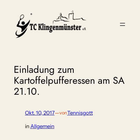
Zum
Inhalt
springen
Einladung zum
Kartoffelpufferessen am SA
21.10.
Okt. 10, 2017
—
Tennisgott
von
in
Allgemein