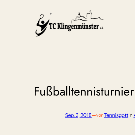
Zum
Inhalt
springen
Fußballtennisturnier
Sep. 3, 2018
—
Tennisgott
in
von