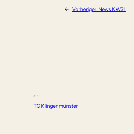
←
Vorheriger:
News KW31
TC Klingenmünster