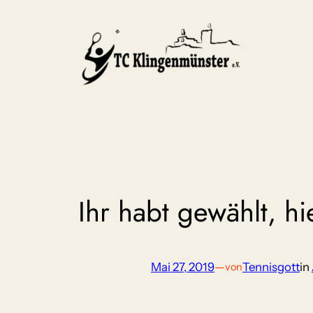
Zum
Inhalt
springen
Ihr habt gewählt, hi
Mai 27, 2019
—
Tennisgott
in
von